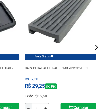
Frete Grátis 🚚
Frete 
CO DAILY
CAPA PEDAL ACELERADOR MB 709/912/HPN
CAPA
R$
32
,
50
R$
8
R$
29
,
25
R$
no Pix
1
R$
32
,
50
1
－
＋
－
omprar
Comprar