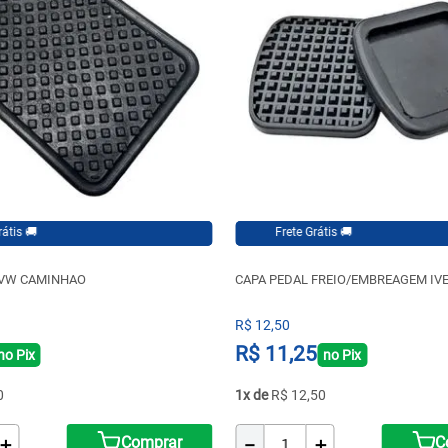
Frete Grátis 🚚
 VW CAMINHAO
CAPA PEDAL FREIO/EMBREAGEM IVE
R$
12
,
50
R$
11
,
25
no Pix
no Pix
0
1
R$
12
,
50
＋
－
＋
Comprar
C