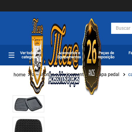
Buscar
Ver todas as
Acessorios e
Peças de
Fa
categorias
Equipamentos
reposição
acessórios e equipamentos
capa pedal
c