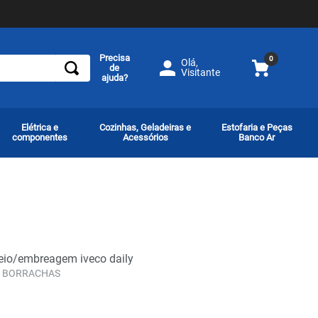
Precisa
0
Olá,
de
Visitante
ajuda?
Elétrica e
Cozinhas, Geladeiras e
Estofaria e Peças
componentes
Acessórios
Banco Ar
eio/embreagem iveco daily
 BORRACHAS