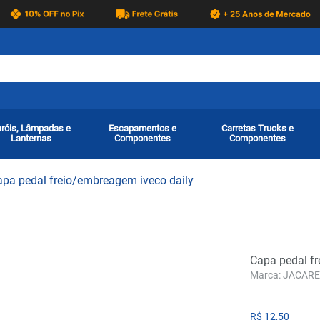
róis, Lâmpadas e
Escapamentos e
Carretas Trucks e
Lanternas
Componentes
Componentes
apa pedal freio/embreagem iveco daily
Capa pedal fr
JACARE
R$
12
,
50