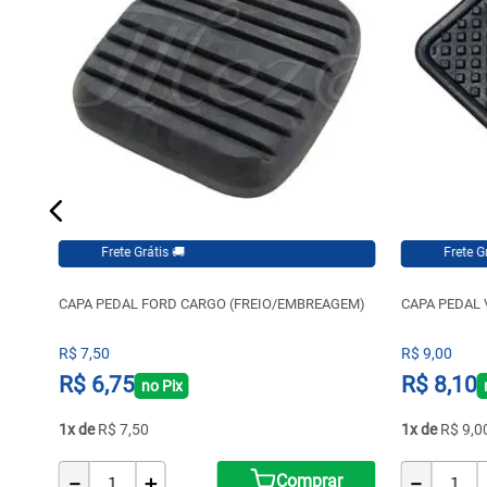
Frete Grátis 🚚
Frete Grátis 🚚
CAPA PEDAL FORD CARGO (FREIO/EMBREAGEM)
CAPA PEDAL
R$
7
,
50
R$
9
,
00
R$
6
,
75
R$
8
,
10
no Pix
1
R$
7
,
50
1
R$
9
,
0
－
＋
－
Comprar