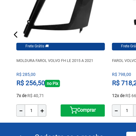
Frete Grátis 🚚
Frete Grátis 🚚
MOLDURA FAROL VOLVO FH LE 2015 A 2021
FAROL VOLVO 
R$
285
,
00
R$
798
,
00
R$
256
,
50
R$
718
,
no Pix
7
R$
40
,
71
12
R$
6
－
＋
－
l
Comprar