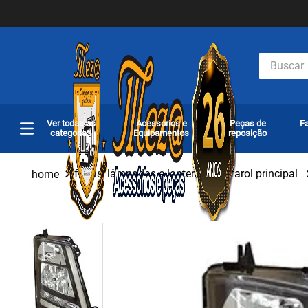
Buscar
Ver todas as
Acessorios e
Peças de
Fa
categorias
Equipamentos
reposição
faróis, lâmpadas e lanternas
farol principal