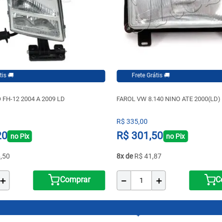
Frete Grátis 🚚
FH-12 2004 A 2009 LD
FAROL VW 8.140 NINO ATE 2000(LD)
R$
335
,
00
20
R$
301
,
50
no Pix
no Pix
6
,
50
8
R$
41
,
87
＋
－
＋
Comprar
C