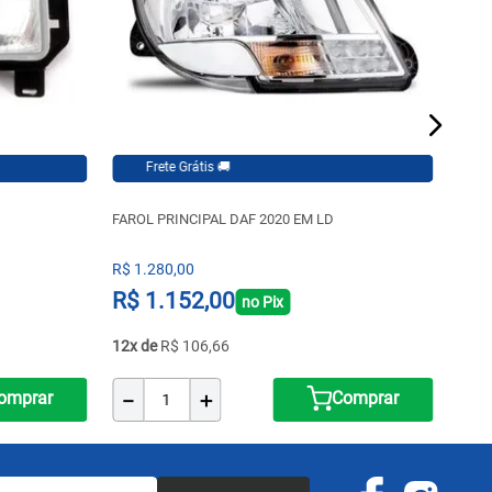
Frete Grátis 🚚
Frete Grátis 🚚
FAROL PRINCIPAL DAF 2020 EM LD
FARO
R$
1
.
280
,
00
R$
3
R$
1
.
152
,
00
R$
no Pix
12
R$
106
,
66
9
－
＋
－
omprar
Comprar