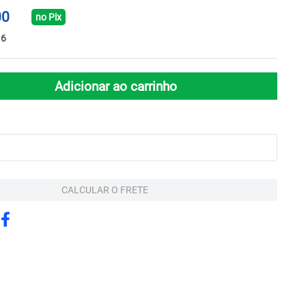
00
no Pix
16
Adicionar ao carrinho
CALCULAR O FRETE