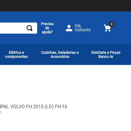
Precisa
0
Olá,
de
Visitante
ajuda?
Elétrica e
Cozinhas, Geladeiras e
Estofaria e Peças
componentes
Acessórios
Banco Ar
IPAL VOLVO FH 2015 (LD) FH-16
.